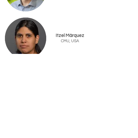
Itzel Márquez
CMU, USA
Aurora Mungía
UB, USA
Joaquin Resasco
UT Austin, USA