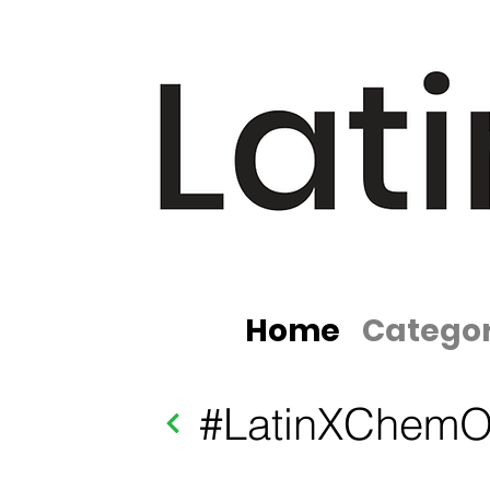
Home
Categor
#LatinXChemO