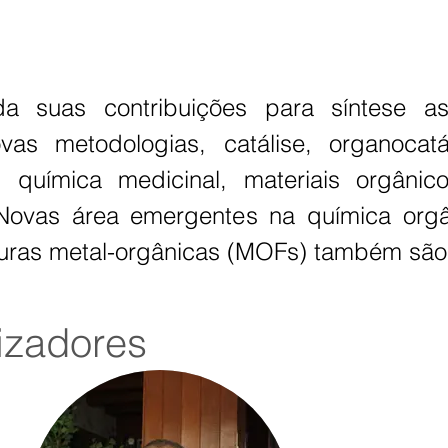
 suas contribuições para síntese assi
as metodologias, catálise, organocatál
 química medicinal, materiais orgânico
 Novas área emergentes na química orgân
uturas metal-orgânicas (MOFs) também sã
iz
adores