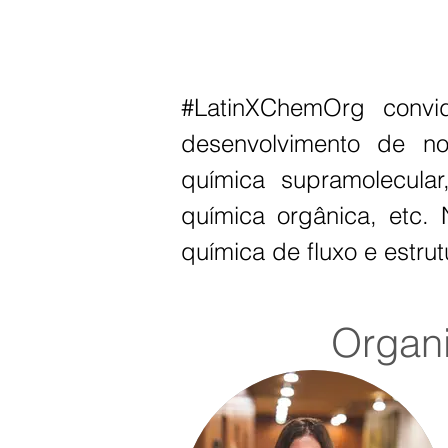
#LatinXChemOrg convida
desenvolvimento de nov
química supramolecular,
química orgânica, etc.
química de fluxo e estr
Organ